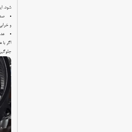
شود. ای
صدا
و خرابی
عدم
اگر با 
جلوگیر