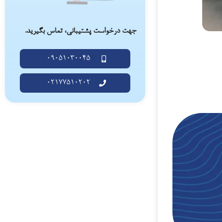
جهت درخواست پشتیبانی، تماس بگیرید.
09051030045
02177510202