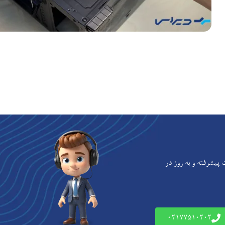
یشرفته و به‌ روز در
02177510202