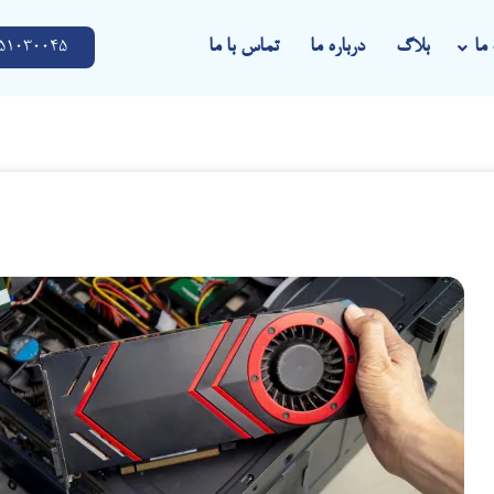
ما
بلاگ
درباره ما
تماس با ما
51030045