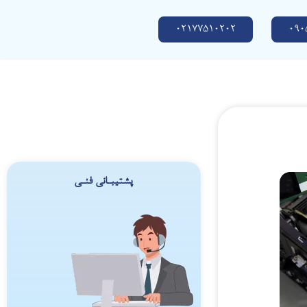
02177510202
090
پشتیبـانی فنـی