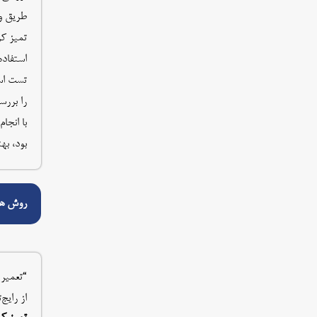
طریق وب
تمیز کر
استفاده
تست است
را بررس
با انجا
بود، به
روش ها
“تعمیر 
از رایج‌