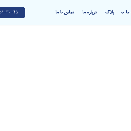
ما
بلاگ
درباره ما
تماس با ما
51030045