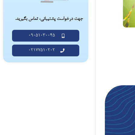
جهت درخواست پشتیبانی، تماس بگیرید.
09051030045
02177510202