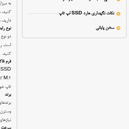
نکات نگهداری هارد SSD لپ تاپ
دارید، باید به سراغ D
سخن پایانی
نوع راب
کنید.
فرم فاک
تاپ خود
برند
نیازهای
سرعت خ