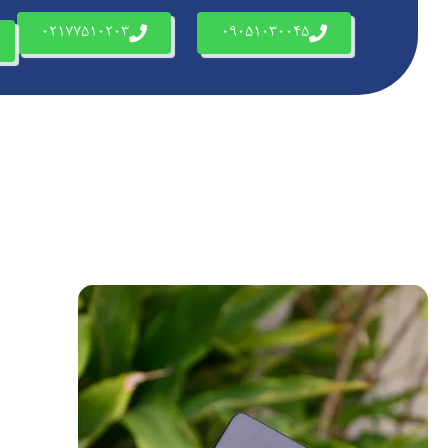
02177510203
09051030045