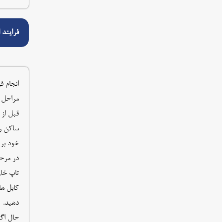
فرایند ارتقا 
مراحل ک
قبل از 
خود بر
در مرحل
دهید.