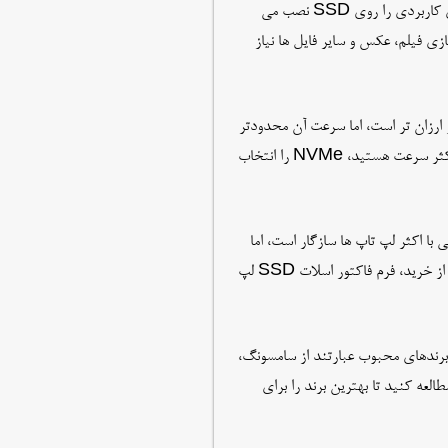
به میزان فضای ذخیره سازی مورد نیاز خود فکر کنید. اگر فقط سیستم عامل و برنامه های کاربردی را روی SSD نصب می
 ذخیره سازی فیلم، عکس و سایر فایل ها نیاز
 SSD ها وجود دارد: SATA و NVMe. رابط SATA رایج تر و ارزان تر است، اما سرعت آن محدودتر
است. رابط NVMe جدیدتر و سریعتر است، اما قیمت بالاتری هم دارد. اگر به دنبال حداکثر سرعت هستید، NVMe را انتخاب
رم فاکتور اصلی عرضه می شوند: 2.5 اینچی و M.2. فرم فاکتور 2.5 اینچی با اکثر لپ تاپ ها سازگار است، اما
M.2 کوچکتر و باریک تر است و در برخی از لپ تاپ های جدیدتر قابل استفاده است. قبل از خرید، فرم فاکتور اسلات SSD لپ
 برخی از برندهای محبوب عبارتند از سامسونگ،
ی آنلاین را مطالعه کنید تا بهترین برند را برای