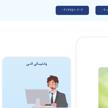
02177510202
090
پشتیبـانی فنـی