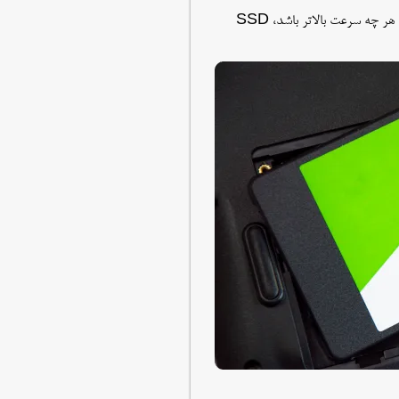
سرعت خواندن و نوشتن SSD بر حسب مگابایت در ثانیه (MB/s) اندازه گیری می شود. هر چه سرعت بالاتر باشد، SSD