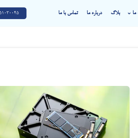
ما
بلاگ
درباره ما
تماس با ما
51030045