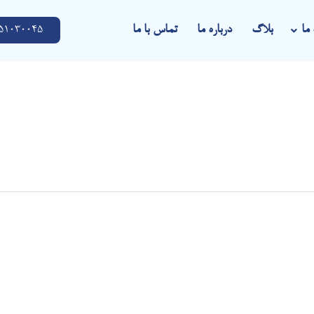
ما
بلاگ
درباره ما
تماس با ما
51030045