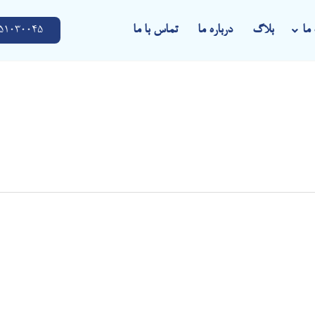
ما
بلاگ
درباره ما
تماس با ما
51030045